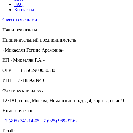
FAQ
Контакты
Связаться с нами
Наши реквизиты
Индивидуальный предприниматель
«Микаелян Гегине Арамовна»
ИП «Микаелян Г.А.»
ОГРН
– 318502900030380
ИНН
– 771889289401
Фактический адрес:
123181, город Москва, Неманский пр-д, д.4, корп. 2, офис 9
Номер телефона:
+7 (495) 741-14-05
+7 (925) 969-37-62
Email: