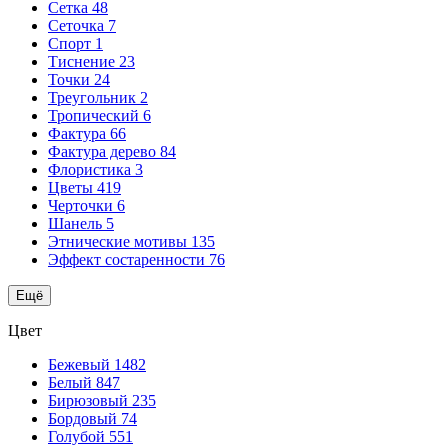
Сетка
48
Сеточка
7
Спорт
1
Тиснение
23
Точки
24
Треугольник
2
Тропический
6
Фактура
66
Фактура дерево
84
Флористика
3
Цветы
419
Черточки
6
Шанель
5
Этнические мотивы
135
Эффект состаренности
76
Ещё
Цвет
Бежевый
1482
Белый
847
Бирюзовый
235
Бордовый
74
Голубой
551