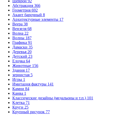
Шеврон
92
Абстракция
366
Геометрия
692
Акант барочный
8
Архитектурные элементы
17
Веера
38
Вензеля
68
Волна
22
Волны
187
Графика
91
Дамаски
35
Деревья
20
Детский
23
Елочка
64
Животные
156
Здания
17
зернистая
5
Игры
1
Имитация фактуры
141
Камни
84
Канва
1
Классические дизайны (медальоны и т.п.)
101
Клетка
71
Круги
25
Крупный рисунок
77