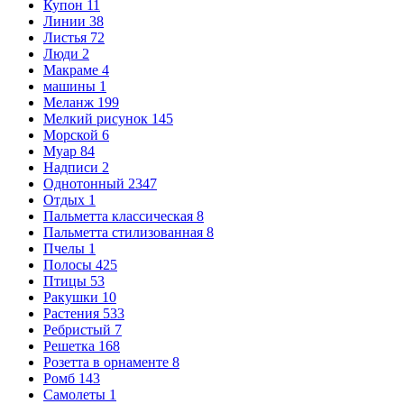
Купон
11
Линии
38
Листья
72
Люди
2
Макраме
4
машины
1
Меланж
199
Мелкий рисунок
145
Морской
6
Муар
84
Надписи
2
Однотонный
2347
Отдых
1
Пальметта классическая
8
Пальметта стилизованная
8
Пчелы
1
Полосы
425
Птицы
53
Ракушки
10
Растения
533
Ребристый
7
Решетка
168
Розетта в орнаменте
8
Ромб
143
Самолеты
1