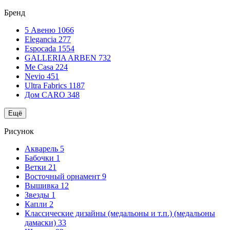
Бренд
5 Авеню
1066
Elegancia
277
Espocada
1554
GALLERIA ARBEN
732
Me Casa
224
Nevio
451
Ultra Fabrics
1187
Дом CARO
348
Ещё
Рисунок
Акварель
5
Бабочки
1
Ветки
21
Восточный орнамент
9
Вышивка
12
Звезды
1
Капли
2
Классические дизайны (медальоны и т.п.) (медальоны
дамаски)
33