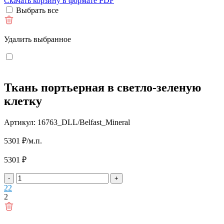
Скачать корзину в формате PDF
Выбрать все
Удалить выбранное
Ткань портьерная в светло-зеленую
клетку
Артикул: 16763_DLL/Belfast_Mineral
5301
₽
/м.п.
5301
₽
-
+
2
2
2