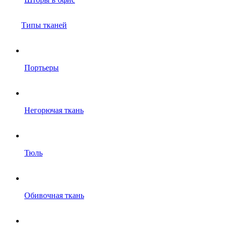
Типы тканей
Портьеры
Негорючая ткань
Тюль
Обивочная ткань