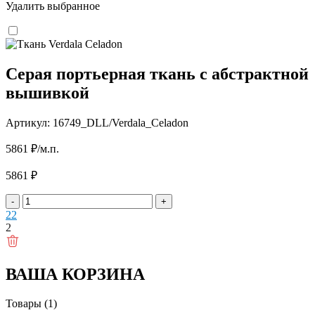
Удалить выбранное
Серая портьерная ткань с абстрактной
вышивкой
Артикул: 16749_DLL/Verdala_Celadon
5861
₽
/м.п.
5861
₽
-
+
2
2
2
ВАША КОРЗИНА
Товары (1)