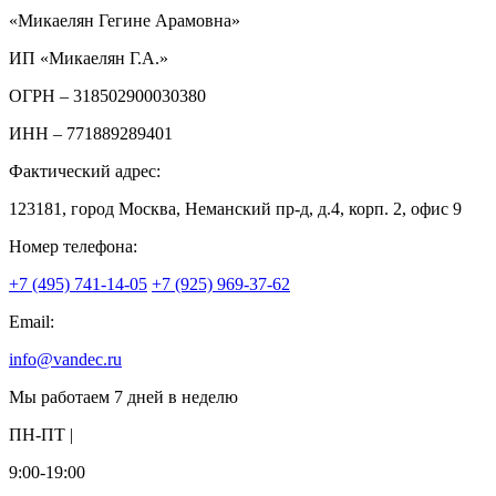
«Микаелян Гегине Арамовна»
ИП «Микаелян Г.А.»
ОГРН
– 318502900030380
ИНН
– 771889289401
Фактический адрес:
123181, город Москва, Неманский пр-д, д.4, корп. 2, офис 9
Номер телефона:
+7 (495) 741-14-05
+7 (925) 969-37-62
Email:
info@vandec.ru
Мы работаем 7 дней в неделю
ПН-ПТ |
9:00-19:00