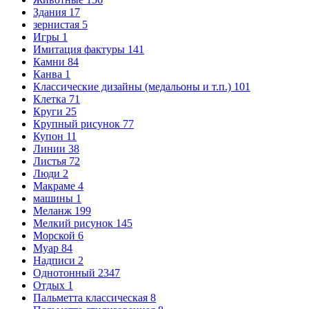
Здания
17
зернистая
5
Игры
1
Имитация фактуры
141
Камни
84
Канва
1
Классические дизайны (медальоны и т.п.)
101
Клетка
71
Круги
25
Крупный рисунок
77
Купон
11
Линии
38
Листья
72
Люди
2
Макраме
4
машины
1
Меланж
199
Мелкий рисунок
145
Морской
6
Муар
84
Надписи
2
Однотонный
2347
Отдых
1
Пальметта классическая
8